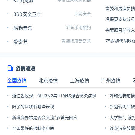
K2浏览器
富婆和男演员拍短
上网安全
360安全卫士
冯提莫支持父母
听音乐用酷狗
酷狗音乐
冉莹颖目前收入
75岁初代“神
看视频用爱奇艺
爱奇艺
疫情速递
全国疫情
北京疫情
上海疫情
广州疫情
浙江省发现一例H3N2与H10N5混合感染病例
呼和浩特疫情
阳了的症状有哪些表现
新冠转阴后被
新增变异株是否会大流行?曾光回应
大学校门,该
全国最好的男科老中医
连花清瘟胶囊