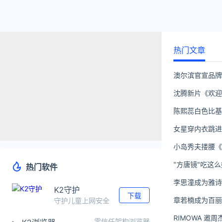
热门文章
澳尔滨官宣品
沈腾新片《欢迎
陈熙蕊白色比基
女星穿内衣跳进
小岛秀夫搂腰《
"方唐镜"吃这
热门软件
李思潼成为雅
K2守护
下载
章若楠成为百
守护儿童上网安全
RIMOWA 
零信任架构浏览器