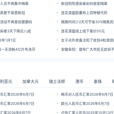
人员不再集中隔离
新冠阳性感染者如何居家隔离
高更不易患新冠
连花清瘟胶囊有上百种替代药
流动不再查验健康码
隔离时间少2天可节省30%隔离资
染者3天下降近八成
连花清瘟线上线下差价50元
3年1月1日
女子点外卖备注阳了收到4粒退烧
国一天消耗4亿片布洛芬
利亚元
加拿大元
瑞士法郎
港币
泰铢
币汇率2026年6月7日
韩币对人民币汇率2026年6月7日
币汇率2026年6月7日
欧元人民币汇率2026年6月7日
汇率2026年6月7日
卢布汇率人民币2025年10月13日