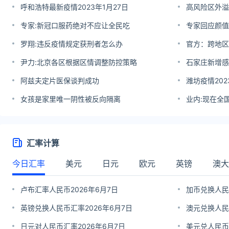
呼和浩特最新疫情2023年1月27日
高风险区外溢
专家:新冠口服药绝对不应让全民吃
专家回应颜值
罗翔:违反疫情规定获刑者怎么办
官方：跨地区
尹力:北京各区根据区情调整防控策略
石家庄新增感
阿兹夫定片医保谈判成功
潍坊疫情202
女孩是家里唯一阴性被反向隔离
业内:现在全
汇率计算
今日汇率
美元
日元
欧元
英镑
澳大
卢布汇率人民币2026年6月7日
加币兑换人民
英镑兑换人民币汇率2026年6月7日
澳元兑换人民
日元对人民币汇率2026年6月7日
美元兑人民币