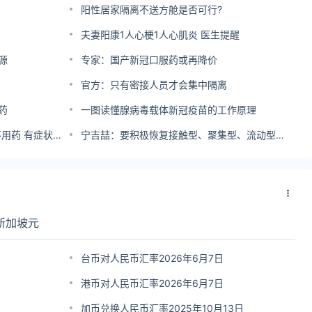
阳性居家隔离不送方舱是否可行?
夫妻阳康1人心梗1人心肌炎 医生提醒
源
专家：国产新冠口服药或再降价
官方：只有密接人员才会集中隔离
药
一图读懂腺病毒载体新冠疫苗的工作原理
安徽阜阳：倡导广大市民无症状不用药 有症状合理用药
宁吉喆：要积极恢复接触型、聚集型、流动型消费
新加坡元
台币对人民币汇率2026年6月7日
港币对人民币汇率2026年6月7日
加币兑换人民币汇率2025年10月13日