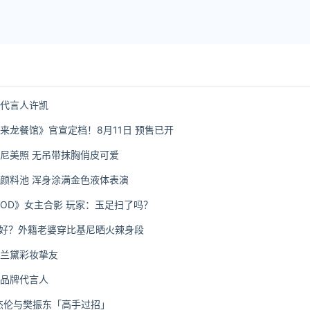
牌代言人许凯
来龙餐馆》官宣定档！8月11日 预售已开
尼美照 无吊带抹胸俏皮可爱
颜料池 浑身涂满金色液体表演
OD》女主合影 玩家：玉足扫了吗？
么好？外籍老婆穿比基尼晒火辣身段
诗兰黛彩妆挚友
丽品牌代言人
邀周杰伦与樊振东「高手过招」