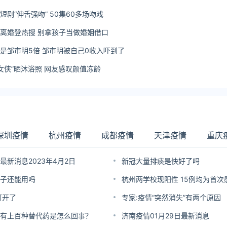
剧“伸舌强吻” 50集60多场吻戏
离婚登热搜 别拿孩子当做婚姻借口
是邹市明5倍 邹市明被自己0收入吓到了
奇女侠”晒沐浴照 网友感叹颜值冻龄
深圳疫情
杭州疫情
成都疫情
天津疫情
重庆
最新消息2023年4月2日
新冠大量排痰是快好了吗
子还能用吗
杭州两学校现阳性 15例均为首次
打开了
专家:疫情“突然消失”有两个原因
有上百种替代药是怎么回事？
济南疫情01月29日最新消息