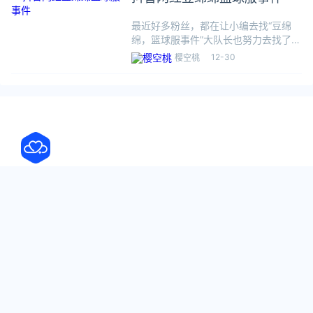
最近好多粉丝，都在让小编去找“豆绵
绵，篮球服事件”大队长也努力去找了相
关内容，没想到还是我们的粉丝比较给
12-30
樱空桃
力，让兄弟们一起吃了这口瓜呀！！！
大概内容也就是一个主播在直播的时候
不注意弯下身子的时候的故事！