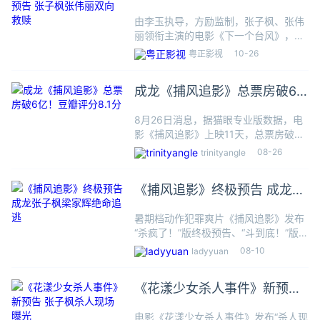
子枫张伟丽双向救赎
由李玉执导，方励监制，张子枫、张伟
丽领衔主演的电影《下一个台风》，曝
光情感预告，以细腻的画面勾勒两位女
10-26
粤正影视
性灵魂羁绊。预告聚焦在林沫沫（张子
枫 饰）与阿汐（张伟丽 饰）从陌生到
成龙《捕风追影》总票房破6
相依的点滴，用最质朴的陪伴，
亿！豆瓣评分8.1分
8月26日消息，据猫眼专业版数据，电
影《捕风追影》上映11天，总票房破6
亿。目前豆瓣评分8.1分，口碑也很好。
08-26
trinityangle
《捕风追影》由杨子编剧并执导，成
龙、张子枫领衔主演，梁家辉惊喜演
《捕风追影》终极预告 成龙张
出，此沙特别推荐，文俊辉、
子枫梁家辉绝命追逃
暑期档动作犯罪爽片《捕风追影》发布
“杀疯了！”版终极预告、“斗到底！”版终
极海报和一组角色剧照。预告中，“狠戾
08-10
ladyyuan
狼王”傅隆生（梁家辉 饰）一开场便以
迅猛之势上演了一出警车越狱张狂戏
《花漾少女杀人事件》新预告
码，张狂气焰里透露出逼
张子枫杀人现场曝光
电影《花漾少女杀人事件》发布“杀人现