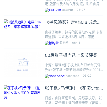
场”版预告及人物关系海报。影片由周璟
豪导演，陈正道监制，张子枫领衔主
06-27
XKG218
演，丁湘源主演，马伊琍特别领衔主
演。预告中，天才少女江宁在母亲王霜
《捕风追影》定档8.16 成龙、
的否定下一直压抑着内心的欲望，
梁家辉银幕“斗狠”
由杨子编剧、执导的犯罪动作电影《捕
风追影》官宣定档8月16日，领衔主演
成龙、张子枫，惊喜出演梁家辉，特别
06-11
赖畇希
推荐此沙，主演文俊辉、周政杰、王紫
逸等。影片释出定档海报、预告和剧
00后张子枫当选上影节评委
照，警匪两大阵营“斗狠”亮相。
来源：娱理#张子枫上影节亚新单元评
委##张子枫上影节最年轻评委# 2001
年出生的张子枫成为今年上海电影节亚
05-20
danababe
洲新人单元评委，最年轻了！亚洲新人
单元评委阵容⬇️主席：三宅唱（Sho
张子枫×马伊琍！《花漾少女
Miyake，日本导
杀人事件》首曝剧照
日前，由陈正道监制，周璟豪执导，张
子枫、马伊琍主演的悬疑电影《花漾少