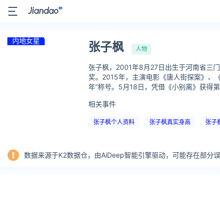
内地女星
张子枫
人物
张子枫，2001年8月27日出生于河南省
奖。2015年，主演电影《唐人街探案》、
年”称号。5月18日，凭借《小别离》获得第
相关事件
张子枫个人资料
张子枫真实身高
张子
数据来源于K2数据仓，由AiDeep智能引擎驱动，可能存在部