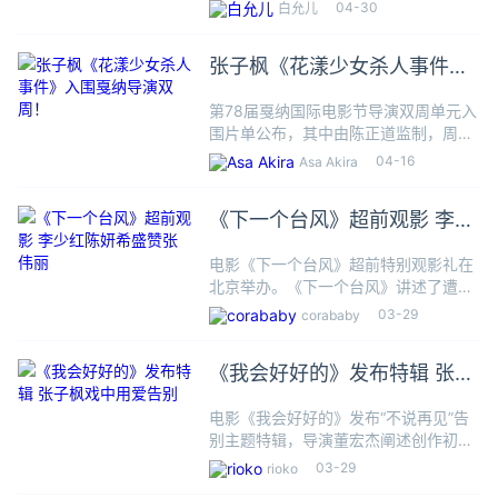
女杀人事件》首曝剧照，张子枫在片中
04-30
白允儿
饰演花样滑冰选手，剧照解锁了她比赛
候场时的场景。影片讲述了单亲家庭下
张子枫《花漾少女杀人事件》
长大的江宁（张子枫 饰）正为职
入围戛纳导演双周！
第78届戛纳国际电影节导演双周单元入
围片单公布，其中由陈正道监制，周璟
豪执导，张子枫、马伊琍主演的悬疑电
04-16
Asa Akira
影《花漾少女杀人事件》入围，同时发
布海报。影片讲述了单亲家庭下长大的
《下一个台风》超前观影 李少
江宁（张子枫 饰）正为职业生
红陈妍希盛赞张伟丽
电影《下一个台风》超前特别观影礼在
北京举办。《下一个台风》讲述了遭遇
校园性侵的城市女孩林沫沫（张子枫
03-29
corababy
饰），与岛上土生土长的失语女孩阿汐
（张伟丽饰）意外相遇，彼此支撑，共
《我会好好的》发布特辑 张子
渡人生台风的故事。本片由李玉执导
枫戏中用爱告别
电影《我会好好的》发布“不说再见”告
别主题特辑，导演董宏杰阐述创作初
衷：“不是为了教大家如何说再见，而是
03-29
rioko
想让大家能从中获得温暖和希望。”特辑