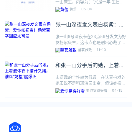
一山庆生，内容为：“又是一年 生日快
乐，我们不变”
05-06
黄蕾
张一山深夜发文表白杨紫：爱
你如初雪！杨紫百字回应太可
张一山6号深夜卡在23点59分发文为好
爱
友杨紫庆生，这卡点也是别出心裁了，
张一山之所以卡在这个点，也是很有深
11-10
馨茗雅致
意，因为6号晚北京迎来今年第一场
雪，张一山把这场初雪跟杨紫的生日巧
和张一山分手后的她，上着液
妙结合在一起，并融入两人代表
体衣下搭开叉裙，谁料“奶棍”
宋妍霏的个性较为低调。在认真拍戏的
腿爆火
她虽说不是科班演员出身，但该她扮演
的角色却都诠释的很不错，在《穿越火
04-15
要你穿得好看
线》这部网剧当中，饰演了学霸“安蓝”
的宋妍霏，更是圈粉无数。和张一山刚
官宣恋爱就分手的宋妍霏，衣品