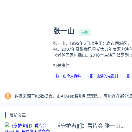
张一山
人物
张一山，1992年5月出生于北京市西城区
会。2007年获得腾讯星光大典年度潜力演
《老爸回家》播出。2016年主演刑侦网剧
相关事件
张一山个人资料
张一山演的电视剧
张
数据来源于K2数据仓，由AiDeep智能引擎驱动，可能存在部
最新文章
《守护者们》看片会 张一山韩