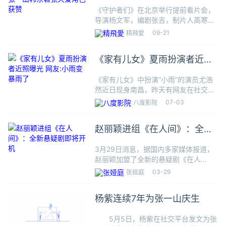
东君张天爱角色获赞
《守护者们》在北京举行提前看片会，
导演杨文军，编剧张吉，制片人高寒松
和刘昊，剧本总监、制片人孔令西出席
09-21
精飛愛
活动现场，与到场观众进行互动交流。
剧集《守护者们》由杨文军、石栾、袁
《家有儿女》夏雨扮演者近照
煜晨执导，张吉编剧，张一山、韩
曝光 网友:小雨变暴雨了
《家有儿女》中扮演“小雨”的演员尤浩
然近日现身南昌，昨天有网友在社交媒
体晒图，在万寿宫偶遇了尤浩然，他与
07-03
八度影院
友人一起逛街，两人有说有笑看着十分
悠闲。尤浩然身形壮硕，与小时候胖乎
赵丽颖进组《在人间》：全新
乎的小男孩形象相差甚远，网友
悬疑剧即将开机
3月29日消息，据国内多家媒体报道，
赵丽颖加盟了全新的悬疑剧《在人
间》。据了解，这部剧除了赵丽颖之
03-29
张娅庭
外，还有辛芷蕾、张一山等多位大咖参
演，整部剧从曝光之出就备受关注。
杨紫连续7年为张一山庆生
《在人间》是一部体量为10集的都市科
5月5日，杨紫在社交平台发文为张