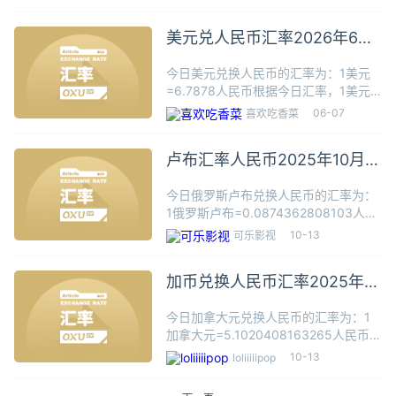
数据仅供参考，交易时以银行柜台成交
价为准。日元（日语：円，日语罗马
美元兑人民币汇率2026年6月
音：en，英
7日
今日美元兑换人民币的汇率为：1美元
=6.7878人民币根据今日汇率，1美元
可兑换6.7878人民币，数据仅供参考，
06-07
喜欢吃香菜
交易时以银行柜台成交价为准。美元
（United States dollar 货币缩写：
卢布汇率人民币2025年10月13
日
今日俄罗斯卢布兑换人民币的汇率为：
1俄罗斯卢布=0.0874362808103人民
币根据今日汇率，100俄罗斯卢布可兑
10-13
可乐影视
换8.7436人民币，数据仅供参考，交易
时以银行柜台成交价为准。俄罗斯卢布
加币兑换人民币汇率2025年10
（Руб
月13日
今日加拿大元兑换人民币的汇率为：1
加拿大元=5.1020408163265人民币根
据今日汇率，1加拿大元可兑换5.1020
10-13
loliiiiipop
人民币，数据仅供参考，交易时以银行
柜台成交价为准。加拿大元的简称符号