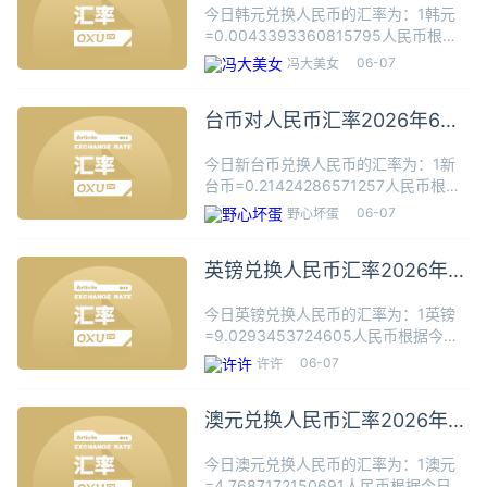
今日韩元兑换人民币的汇率为：1韩元
=0.0043393360815795人民币根据
今日汇率，10000韩元可兑换43.3934
06-07
冯大美女
人民币，数据仅供参考，交易时以银行
柜台成交价为准。韩币的基本单位是韩
台币对人民币汇率2026年6月
元。
7日
今日新台币兑换人民币的汇率为：1新
台币=0.21424286571257人民币根据
今日汇率，1新台币可兑换0.2142人民
06-07
野心坏蛋
币，数据仅供参考，交易时以银行柜台
成交价为准。新台币（货币代码：
英镑兑换人民币汇率2026年6
TWD；货币符
月7日
今日英镑兑换人民币的汇率为：1英镑
=9.0293453724605人民币根据今日
汇率，100英镑可兑换902.9346人民
06-07
许许
币，数据仅供参考，交易时以银行柜台
成交价为准。英镑是英国国家货币和货
澳元兑换人民币汇率2026年6
币单位名称
月7日
今日澳元兑换人民币的汇率为：1澳元
=4.7687172150691人民币根据今日汇