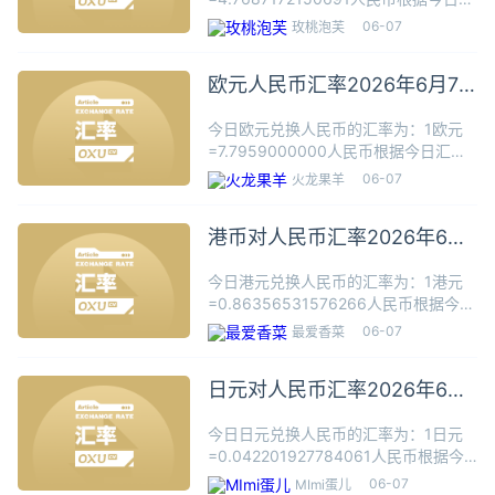
率，1澳元可兑换4.7687人民币，数据
06-07
玫桃泡芙
仅供参考，交易时以银行柜台成交价为
准。
欧元人民币汇率2026年6月7
日
今日欧元兑换人民币的汇率为：1欧元
=7.7959000000人民币根据今日汇
率，1欧元可兑换7.7959人民币，数据
06-07
火龙果羊
仅供参考，交易时以银行柜台成交价为
准。欧元（Euro）是欧盟中19个国家的
港币对人民币汇率2026年6月
货币。欧元
7日
今日港元兑换人民币的汇率为：1港元
=0.86356531576266人民币根据今日
汇率，100港元可兑换86.3565人民
06-07
最爱香菜
币，数据仅供参考，交易时以银行柜台
成交价为准。
日元对人民币汇率2026年6月
7日
今日日元兑换人民币的汇率为：1日元
=0.042201927784061人民币根据今
日汇率，1日元可兑换0.0422人民币，
06-07
MImi蛋儿