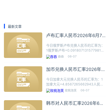
最新文章
卢布汇率人民币2026年6月7
日
今日俄罗斯卢布兑换人民币的汇率为：
1俄罗斯卢布=0.091807131577981人
民币根据今日汇率，100俄罗斯卢布可
06-07
吞吞
兑换9.1807人民币，数据仅供参考，交
易时以银行柜台成交价为准。俄罗斯卢
加币兑换人民币汇率2026年6
布（Р
月7日
今日加拿大元兑换人民币的汇率为：1
加拿大元=4.8567265662943人民币
根据今日汇率，1加拿大元可兑换
06-07
玫桃泡芙
4.8567人民币，数据仅供参考，交易时
以银行柜台成交价为准。加拿大元的简
韩币对人民币汇率2026年6月
称符号C$。是加
7日