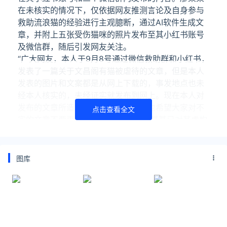
在未核实的情况下，仅依据网友推测言论及自身参与
救助流浪猫的经验进行主观臆断，通过AI软件生成文
章，并附上五张受伤猫咪的照片发布至其小红书账号
及微信群，随后引发网友关注。
“广大网友，本人于9月8号通过微信救助群和小红书，
发表了一篇关于文昌阁有猫被虐待的文章，但是本人
发表的图片和文案都是从网上下载的，事发地点也未
经本人核实的，未经证实就发布到网上。现在本人对
发布的文章所造成的影响深感后悔，也希望大家对不
点击查看全文
实的文章不要再进行转发。”目前，廖某某已对其虚构
事实、扰乱公共秩序的违法行为供认不讳，并录制道
歉视频声明。公安机关已依法对其作出行政处罚。
谣言发布人廖某某
图库
贵阳市公安局云岩分局文昌阁派出所提醒广大居民朋
友：在生活中发现故意伤害小动物的行为，请及时向
公安机关进行举报，公安机关将依法进行查处。同时
云岩分局公共信息网络安全监察大队也提醒：网络不
是法外之地。在发布每一条信息时，应对内容认真核