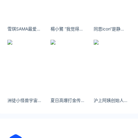
实，确保真实性和准确性。
贵州日报天眼新闻记者
王颖 赵哲铭
编辑 徐然
雪琪SAMA最爱的时间，最爱的你，相拥美丽的记忆。
楊小鷺 “我觉得你很像一个终生跋涉的香客，
同恩icon“是静谧宇宙里 故乡的回响”
二审 李劼
三审 覃淋
延伸阅读
两出租车为抢客把乘客撞飞 官方回应
极目新闻记者 刘毅4月24日，有网友发视频称，某地
两辆出租车为了抢客，把乘客给撞飞了。4月25日，
极目新闻多方寻找发现，此事发生在贵阳一路口处，
当地交通运输局称事发于4月22日。上一幕被路边另
洲徒小怪兽宇宙山河浪漫，人间点滴温暖，都值得我前进。
夏日高爆打金传奇广告素材700×400
沪上阿姨创始人周蓉蓉纽约的细雨缠绵，事情已悄然结束。
外一辆车
保姆一个疏忽孩子脸上缝了100多针
最近，家住贵阳市富水路的莫女士很生气，因为家里
保姆的一个疏忽，让自己的孩子脸上被缝了一百多