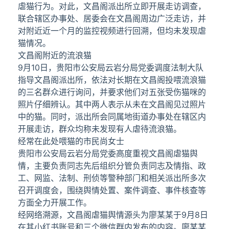
虐猫行为。对此，文昌阁派出所立即开展走访调查，
联合辖区办事处、居委会在文昌阁周边广泛走访，并
对附近近一个月的监控视频进行回溯，但均未发现虐
猫情况。
文昌阁附近的流浪猫
9月10日，贵阳市公安局云岩分局党委调度法制大队
指导文昌阁派出所，依法对长期在文昌阁投喂流浪猫
的三名群众进行询问，并要求他们对五张受伤猫咪的
照片仔细辨认。其中两人表示从未在文昌阁见过照片
中的猫。同时，派出所会同属地街道办事处在辖区内
开展走访，群众均称未发现有人虐待流浪猫。
经常在此处喂猫的市民尚女士
贵阳市公安局云岩分局党委高度重视文昌阁虐猫舆
情，主要负责同志先后组织分管负责同志及情指、政
工、网监、法制、刑侦等警种部门和相关派出所多次
召开调度会，围绕舆情处置、案件调查、事件核查等
方面全力开展工作。
经网络溯源，文昌阁虐猫舆情源头为廖某某于9月8日
在其小红书账号和三个微信群内发布的内容。廖某某