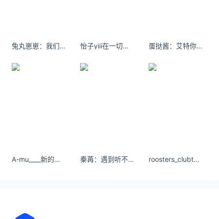
共109支应急队伍，配备近400台设备和足量药剂，确
保接到虫
关注公众号：拾黑（shiheibook）了解更多
兔丸崽崽：我们都固执的喜欢不喜欢自己的人。
怡子yiii在一切破旧褪色中，请你永远闪烁。
蛋挞酱：艾特你的好朋友 #慢摇
友情链接：
关注数据与安全，洞悉企业级服务市场：
https://www.ijiandao.com/
安全、绿色软件下载就上极速下载站：
https://www.yaorank.com/
*文章为作者独立观点，不代表 爱尖刀 立场
本文由
kylebae
发表，转载此文章须经作者同意，并请附上出
处( 爱尖刀 )及本页链接。
A-mu____新的春天有在好好生活 但拖延还是改不好 ​​​
秦苒：遇到听不懂人话的上司怎么办？
roosters_clubtw做事不一定成功，尽力就好，生活别要求太多，开心就好
原文链接 https://www.ijiandao.cn/society/hot/72921.html
北京
阅兵