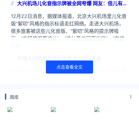
大兴机场儿化音指示牌被全网夸爆 网友：倍儿有味
道
12月22日消息，据媒体报道，北京大兴机场里儿化音
版“絮叨”风格的指示标语走红网络。走进大兴机场，
很多旅客被这些儿化音版、“絮叨”风格的提示牌吸
引：“中转旅客看这儿”、“这儿是二层西出口”、“在这
儿办
中国人均预期寿命又提高 这8省份最高
点击查看全文
本文转自【直新闻】；11日上午，国新办举行“高质量
完成‘十四五’规划”系列主题新闻发布会，介绍“十四五”
时期卫生健康工作发展成就。据统计，到2024年年底
中国居民人均预期寿命达到79岁，比2020年提
图库
北京将进入美国白蛾幼虫危害高峰期
记者9月11日从北京市园林绿化局了解到，北京即将进
入第三代美国白蛾幼虫危害高峰期，同比发生基数
高、传播扩散风险大。目前全市已组建市、区、街乡