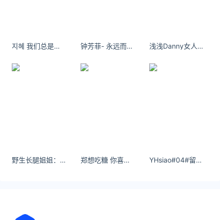
关注数据与安全，洞悉企业级服务市场：
https://www.ijiandao.com/
安全、绿色软件下载就上极速下载站：
https://www.yaorank.com/
지혜 我们总是在不安和焦虑中度过每一天，因为我们害怕失去。
钟芳菲- 永远而已 我陪你 ​​​
浅浅Danny女人的眼泪是没用的液体，但你让女人流泪说明你很没用
*文章为作者独立观点，不代表 爱尖刀 立场
本文由
MFK0077
发表，转载此文章须经作者同意，并请附上
出处( 爱尖刀 )及本页链接。
原文链接 https://www.ijiandao.cn/society/hot/72786.html
四川
油田
野生长腿姐姐：墨尔本的夜。#大长腿 #御姐 #美出高级感 #澳大利亚 #旅行
郑想吃糖 你喜欢亚人对吧
YHsiao#04#留学生回国无社交 - 小红书