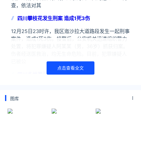
查，依法对其
四川攀枝花发生刑案 造成1死3伤
12月25日23时许，我区迤沙拉大道路段发生一起刑事
案件，造成1死3伤。接警后，公安机关迅速组织警力
处置，将犯罪嫌疑人阿某某（男，36岁）抓获归案。
伤者经送医救治，均无生命危险。目前，犯罪嫌疑人
已被公
点击查看全文
四川多地暴雨 成都可能发生洪水
9月15日15时40分，四川省气象台发布暴雨蓝色预
警，9月15日20时到16日20时：眉山、雅安、成都3
图库
市，绵阳、德阳2市中部、广元西部、乐山北部的部分
地方有暴雨（雨量50～90毫米），局部大暴雨（雨
关注公众号：拾黑（shiheibook）了解更多
友情链接：