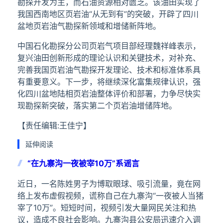
勘探开发为主，而石油资源相对匮乏。该油田实现了
我国西南地区页岩油“从无到有”的突破，开辟了四川
盆地页岩油气勘探新领域和增储新阵地。
中国石化勘探分公司页岩气项目部经理魏祥峰表示，
复兴油田创新形成的理论认识和关键技术，对补充、
完善我国页岩油气勘探开发理论、技术和标准体系具
有重要意义。下一步，将继续深化富集规律认识，强
化四川盆地陆相页岩油整体评价和部署，力争尽快实
现勘探新突破，落实第二个页岩油增储阵地。
【责任编辑:王佳宁】
延伸阅读
“在九寨沟一夜被宰10万”系谣言
近日，一名陈姓男子为博取眼球、吸引流量，竟在网
络上发布虚假视频，谎称自己在九寨沟“一夜被人当猪
宰了10万”。短短时间，视频引发大量网民关注和热
议，造成不良社会影响。九寨沟县公安局迅速介入调