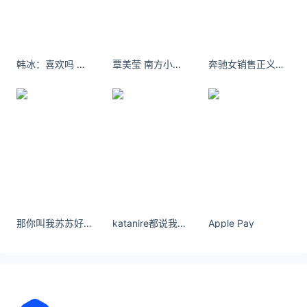
韩冰：喜欢吗 专门拍给你看的
覃美莹 南方小土豆 躺了 #Ootd #牛仔外套 #皮草
奔驰女销售正义琳如果你伤了，就请回来，我一直都在。
那你叫我苏苏好了 穿上旗袍后整个人故事感满满，仿佛又回到了那个路遥知马力的时代～#涞觅润丝##今天穿什么##ootd# ​​​
katanire都说我们是祖国的花朵，为什么受伤的人都是我
Apple Pay