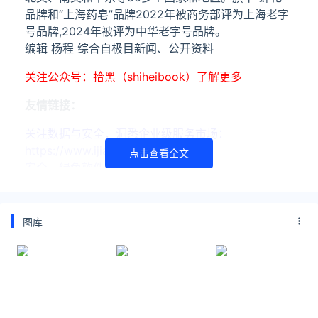
品牌和“上海药皂”品牌2022年被商务部评为上海老字
号品牌,2024年被评为中华老字号品牌。
编辑 杨程 综合自极目新闻、公开资料
关注公众号：拾黑（shiheibook）了解更多
友情链接：
关注数据与安全，洞悉企业级服务市场：
https://www.ijiandao.com/
点击查看全文
安全、绿色软件下载就上极速下载站：
https://www.yaorank.com/
*文章为作者独立观点，不代表 爱尖刀 立场
图库
本文由
siyueh
发表，转载此文章须经作者同意，并请附上出
处( 爱尖刀 )及本页链接。
原文链接 https://www.ijiandao.cn/society/hot/72762.html
上海药皂
苏丹红