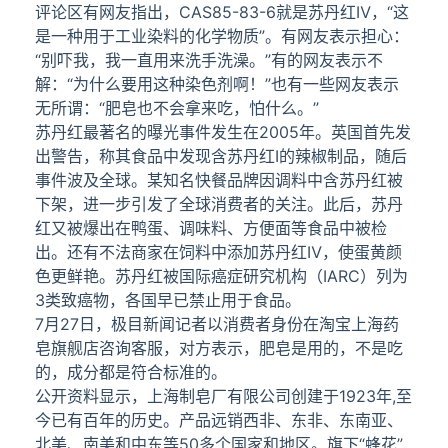
评论区有网友指出，CAS85-83-6就是苏丹红Ⅳ，“这
是一种用于工业染料的化学物质”。有网友表示担心：
“别吓我，我一直用来洗手洗澡。”有的网友表示不
解：“为什么要用这种染色剂啊！”也有一些网友表示
无所谓：“肥皂也不会拿来吃，怕什么。”
苏丹红最著名的曝光事件发生在2005年。英国首先发
出警告，称其食品中发现含苏丹红Ⅰ的辣椒制品，随后
事件波及全球。某知名快餐品牌因调料中含苏丹红被
下架，进一步引发了全球消费者的关注。此后，苏丹
红又被爆出在鸭蛋、调味料、方便面等食品中被检
出。还有不法商家在饲料中添加苏丹红Ⅳ，使蛋黄颜
色更鲜艳。苏丹红被国际癌症研究机构（IARC）列为
3类致癌物，各国早已禁止用于食品。
7月27日，极目新闻记者以消费者身份在淘宝上海药
皂旗舰店咨询客服，对方表示，肥皂是用的，不是吃
的，成分都是符合标准的。
公开资料显示，上海制皂厂有限公司创建于1923年,至
今已有百年的历史。产品远销西非、东非、东南亚、
北美、南美和中东等50多个国家和地区。旗下“蜂花”