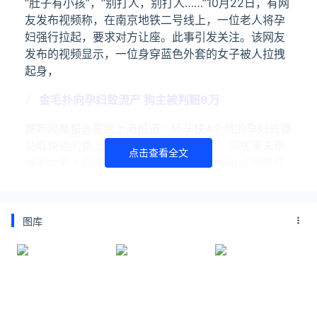
“肚子有小孩”，“别打人，别打人……”10月22日，有网
友发布视频称，在南京地铁二号线上，一位老人将孕
妇强行拉起，要求对方让座。此事引发关注。该网友
发布的视频显示，一位身穿蓝色外套的女子被人拉拽
起身，
金毛扑向孕妇致流产 狗主被判赔9万
据新闻晨报@周到上海报道：怀孕快4个月的孕妇去驿
站取快递的路上路过邻居家门口，突然，邻居家未牵
点击查看全文
绳的金毛犬向其扑来，孕妇惊吓间感觉到肚子隐隐作
痛，立刻报警并就医，可努力了3年才怀上的试管婴儿
还是流产了，
图库
00后孕妇失恋“请客”吸毒获刑
和男友分手后，郁郁寡欢的赵小帆住进了易盛网约
房，之后的9天她足不出户，呼朋唤友地在网约房“请
客”吸毒。而网约房老板竟毫不在意，只问赵小帆是否
需要续住，每日催付房费。网约房吞噬了她的20岁赵