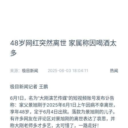
48岁网红突然离世 家属称因喝酒太
多
来源：
极目新闻
2025-06-03 18:04:11
热闻
极目新闻记者 王鹏
6月1日，名为“大刚演艺传媒”的短视频账号发布讣告
称：家父景旭刚于2025年6月1日上午因病不幸离世，
享年48岁，定于6月4日出殡。落款为景旭刚的儿子。
有许多网友在评论区对景旭刚的离世表达了哀思，并
称大刚老师多才多艺，太可惜了，一路走好！