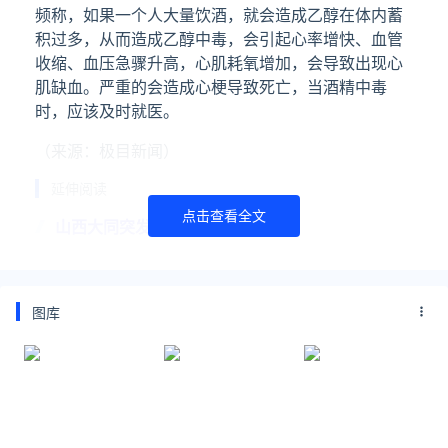
频称，如果一个人大量饮酒，就会造成乙醇在体内蓄
积过多，从而造成乙醇中毒，会引起心率增快、血管
收缩、血压急骤升高，心肌耗氧增加，会导致出现心
肌缺血。严重的会造成心梗导致死亡，当酒精中毒
时，应该及时就医。
（来源：极目新闻）
延伸阅读
点击查看全文
山西大同突发6.5级地震?谣言
8月16日18时12分，有网民发布“山西大同突发6.5级地
震，应急响应启动排查震区受损情况”信息，引发网民
图库
关注。经向相关部门确认，该信息与事实不符，系谣
言。据中国地震台网正式测定，8月16日16时46
佟大为全家游览山西大同美景
佟大为全家游览山西大同美景 真实生活引共鸣！佟大
为无疑是娱乐圈里的“冻龄钉子户”。他二十多岁时的