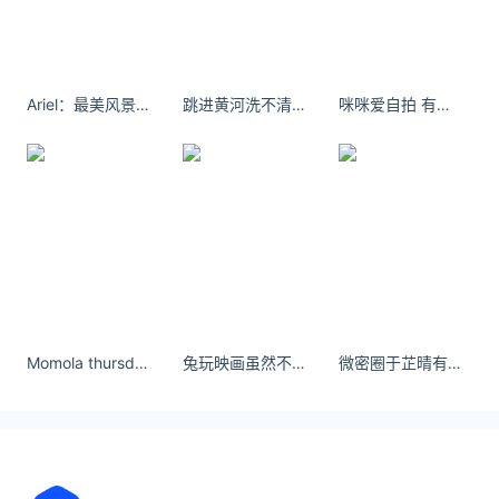
照片和现在46岁的模样放在一起，几乎看不出太大差
别。眼角的皱纹不多，笑起来依旧憨厚，仿佛拥有一
台时光机。
Ariel：最美风景是人
跳进黄河洗不清女士这世上，除了自己，都是别人。
咪咪爱自拍 有一个不在我身边，但却能让我微笑的人，真好。
殡仪馆3500招太平间门卫:24小时在岗
近日，山西长治市长子县殡葬服务中心招后勤及太平
间门卫1名，用工性质是合同制，要求年龄30周岁。
岗位工作内容是全天24小时坚守殡仪馆、公墓出入
口，询问和登记进入人员身份，引导车辆规范停放，
引导办理业务人
关注公众号：拾黑（shiheibook）了解更多
Momola thursday fit check - 小红书
兔玩映画虽然不能感同身受 ，但能做你的最佳听众。
微密圈于芷晴有一种永不言败的魄力和勇气就隐藏在这种坚定决心的背后。
友情链接：
关注数据与安全，洞悉企业级服务市场：
https://www.ijiandao.com/
安全、绿色软件下载就上极速下载站：
https://www.yaorank.com/