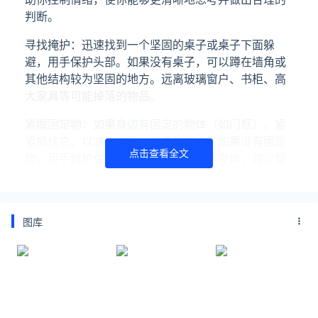
判断。
寻找掩护：迅速找到一个坚固的桌子或桌子下面躲
避，用手保护头部。如果没有桌子，可以蹲在墙角或
其他结构较为坚固的地方。远离玻璃窗户、书柜、高
大家具等可能掉落的物品。
紧握固定物：如果身边有固定的物体（如门框），紧
紧抓住它，以减少被震动摇晃的幅度。如果没有固定
点击查看全文
物，用手臂护住头部和颈部，尽量蜷缩身体，减少受
伤风险。
避免电梯：绝对不要使用电梯逃生，因为在地震中电
梯可能会停止运行，把你困在里面。应使用楼梯迅速
图库
但有序地离开建筑物。
户外避险：如果你已经在户外，尽量远离建筑物、街
灯和电线杆等可能倒塌的结构。找一个开阔的地方避
难，直到震动停止。