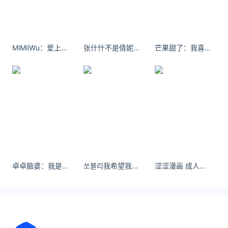
防范余震：地震后可能会有余震，所以即使主震已经
过去，也不要立即放松警惕。继续待在相对安全的地
方，直到确定环境完全稳定下来。
MiMiiWu：爱上你是一种错，但我的心却怂恿我一错再错。
张什什不是倩妮:你的善良里，一定藏着你的好运气。
芒果甜了：我喜欢听歌，也喜欢独处，喜欢安静却也害怕孤单。
延伸阅读
小伙开宝马与比亚迪碰撞微笑合影：车撞毁了 刚还
清车贷
近日，安徽阜阳发生一起交通事故，一名小伙驾驶的
宝马车与一辆比亚迪轿车相撞，宝马车受损严重、近
乎报废。让人意外的是，这位刚还清车贷的小伙并未
被负面情绪打垮，反而笑着和事故车合影，还直言“人
没事就好，心态
套大鹅走红！鹅全程疯狂摇头套不中 老板：套中奖
卓卓脑婆：我是你一辈子的主人@卓卓脑波
쏘블리我希望我的希望有希望。
涩涩漫画 成人天堂婷婷青青视频在线观看
100元 不给鹅
近日，安徽一套大鹅摊位上的大鹅意外走红。只见这
只大鹅全程摇头晃脑，灵活躲避，任凭顾客怎么套都
难以命中。该摊位规则显示，套中大鹅一次可奖励
100元，但不赠送鹅本身。不少网友调侃：“这鹅怕不