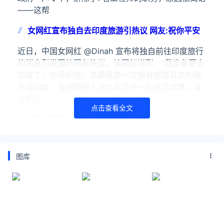
——这帮
女网红宣布独自去印度旅游引热议 网友:祝你平安
近日，中国女网红 @Dinah 宣布将独自前往印度旅行
的消息引发国外网友热议。该网红说到：“我准备要去
印度了，你没听错，这是我第一次独自旅游且去的地
方是印度，我很期待大家给我提供一些旅游攻略，或
介绍一
点击查看全文
波音公司在与空客竞争中节节败退
根据印度媒体17日报道，因技术故障等原因，印度航
空当天取消了至少5架次的国际航班。据报道，涉及航
图库
班的机型均为波音客机。上周一架波音787型客机在
印度古吉拉特邦坠毁，波音也再度因安全问题陷入舆
论风暴。多
关注公众号：拾黑（shiheibook）了解更多