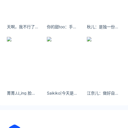
友情链接：
关注数据与安全，洞悉企业级服务市场：
https://www.ijiandao.com/
天啊，我不行了，这是什么神仙颜值
你的甜too：手牵住了就不能松手了喔～ ​​​​
秋儿：是独一份的无可替代
安全、绿色软件下载就上极速下载站：
https://www.yaorank.com/
*文章为作者独立观点，不代表 爱尖刀 立场
本文由
姑且独酌饮
发表，转载此文章须经作者同意，并请附
上出处( 爱尖刀 )及本页链接。
原文链接 https://www.ijiandao.cn/society/hot/69294.html
印度
母牛
结婚
菁菁JJ_ing 脸会看腻 感觉不会 北京瑰丽酒店太好拍了
Saikiko|今天是草莓小蛋糕
江奈儿：做好自己 至于别人 分交情 看心情 #最好的自己留给懂你的人