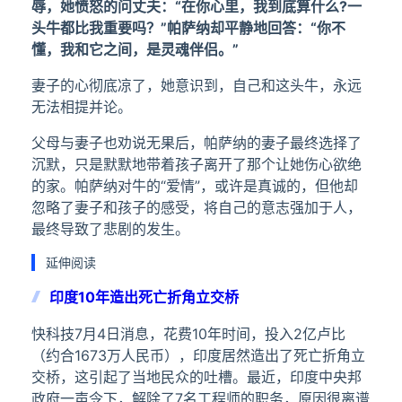
辱，她愤怒的问丈夫：“在你心里，我到底算什么?一
头牛都比我重要吗？”帕萨纳却平静地回答：“你不
懂，我和它之间，是灵魂伴侣。”
妻子的心彻底凉了，她意识到，自己和这头牛，永远
无法相提并论。
父母与妻子也劝说无果后，帕萨纳的妻子最终选择了
沉默，只是默默地带着孩子离开了那个让她伤心欲绝
的家。帕萨纳对牛的“爱情”，或许是真诚的，但他却
忽略了妻子和孩子的感受，将自己的意志强加于人，
最终导致了悲剧的发生。
延伸阅读
印度10年造出死亡折角立交桥
快科技7月4日消息，花费10年时间，投入2亿卢比
（约合1673万人民币），印度居然造出了死亡折角立
交桥，这引起了当地民众的吐槽。最近，印度中央邦
政府一声令下，解除了7名工程师的职务，原因很离谱