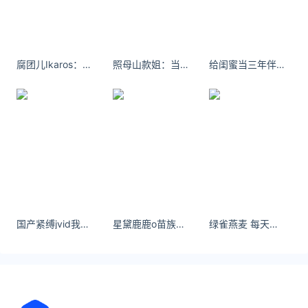
盘点徐峥商业版图
鞭牛士 4月22日消息，近日，官方回应陶虹从张庭公
司分红4.2亿称：确有关联，正在调查中。此外，有网
腐团儿Ikaros：雨停之后想干嘛 ​​​​
照母山款姐：当我的心决定再爱一次的时候 我希望它会落在柔软的人手中
给闺蜜当三年伴娘了什么时候轮到我
友发文称，徐峥系TST庭秘密峥酒系列形象大使。天
眼查App显示，徐峥关联企业有10家，均为存续状
态，
关注公众号：拾黑（shiheibook）了解更多
友情链接：
关注数据与安全，洞悉企业级服务市场：
https://www.ijiandao.com/
安全、绿色软件下载就上极速下载站：
国产紧缚jvid我偏要在这薄情的世界深情的活着
星黛鹿鹿o苗族女子服饰微露小蛮腰 - 苗疆蓝蝶
绿雀燕麦 每天开心就会每天漂亮 - 小红书
https://www.yaorank.com/
*文章为作者独立观点，不代表 爱尖刀 立场
本文由
btsow
发表，转载此文章须经作者同意，并请附上出
处( 爱尖刀 )及本页链接。