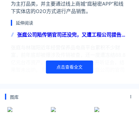
为主打品类，并主要通过线上商城“庭秘密APP”和线
下实体店的O2O方式进行产品销售。
延伸阅读
张庭公司陷传销官司还没完，又遭工程公司提告月
底开庭
张庭与林瑞阳近年经营保养品电商平台累积不少财
富，前年底却被爆涉及传销被查，还一度遭冻结88.8
亿元台币资产，该案去年11月在石家庄开听证会，结
点击查看全文
果暂未出炉。 昨（2日）媒体报导，张庭公司的官司
又添一桩，
“微商女王”张庭夫妇公司被冻结约95万元财产：已
图库
被查封近20亿
企业信息查询显示，上海达尔威贸易有限公司近日被
法院查封、冻结价值约人民币94.96万元的财产，原
因是该公司与得盛（上海）建筑设计咨询有限公司相
关建设工程设计的合同纠纷。此前，达尔威因旗下
TST项目拖欠