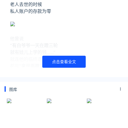
老人去世的时候
私人账户的存款为零
他曾说
“有白爷爷一天在蹬三轮
就有娃儿上学的钱……”
就连他的临终遗言
点击查看全文
都是
“来世再蹬三轮支教”
图库
老人这一生
没念过一天书
可他却用普通的三轮车
驮起了300多名孩子的未来
一辆破旧的三轮车