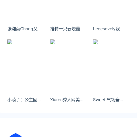
一位瘦削的耄耋老人
一颗滚烫的爱心
总有一种平凡
让我们泪流满面
张洳菡Chang又来找乐欣欣@FocusSalon乐欣欣O网页链接 ​​​​
推特一只云烧最新自拍写真 私房照
Leeesovely我想不是我不够爱，而是你不够坚定。
白方礼老人离开17年了
可我们依然在想念他
我们也始终相信
他以另一种方式
在我们心中活着
致敬！
缅怀！
小萌子：公主回家了#lover #在逃公主
Xiuren秀人网美桃酱个人简介
Sweet 气场全开的皮衣穿搭 - 小红书
来源：
新华网·宝藏青年工作室
监制：刘洪 牟彦秋
编辑：董静雪 严海
设计：查如倩