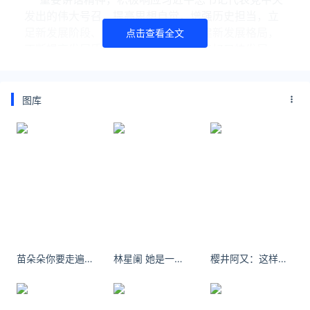
发出的伟大号召，提高思想自觉，增强历史担当，立
足新发展阶段、贯彻新发展理念、构建新发展格局，
点击查看全文
不断提高发展质量和水平，推动实现又好又快发展，
以更加昂扬的精神状态，为社会主义文化强国建设作
出积极贡献。
图库
未来游戏行业的发展要进一步增强文化自觉；要进一
步增强精品意识；要进一步增强国际化意识，要进一
步增强安全意识。
新时代新使命，在向着第二个百年奋斗目标迈进的赶
考路上，在向着建成文化强国战略目标进军的新征程
上，数字内容产业前景广阔、大有可为。
苗朵朵你要走遍灯火通明，才晓得世间冷暖 ​​​​
林星阑 她是一名刚出道不久的模特新星。
樱井阿又：这样的雷电将军做同事你还要什么双休日？