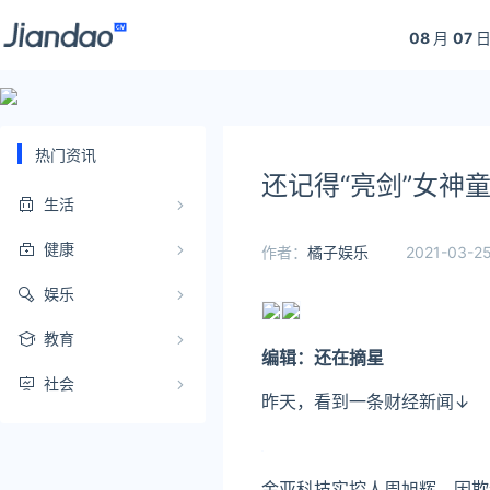
08
月
07
日
热门资讯
还记得“亮剑”女神
生活
健康
作者：
橘子娱乐
2021-03-25
娱乐
教育
编
辑：还在摘星
社会
昨天，看到一条财经新闻↓
金亚科技实控人周旭辉，因欺