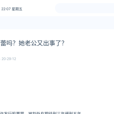
 22:07 星期五
童蕾吗？她老公又出事了？
 20:29:12
诈发行股票罪，被判处有期徒刑三年缓刑五年。