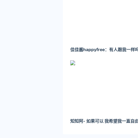
当时周旭辉还是金亚科技的董
长这样。
而童蕾在周旭辉之前的“绯闻
（图源网络）
结婚生女后的童蕾，没有放弃
她本人在这方面也是很“拼命
她去拍戏的时候，老公周旭辉
知知阿- 如果可以 我希望我一直自由 ​
公开亮相后一年——2015年