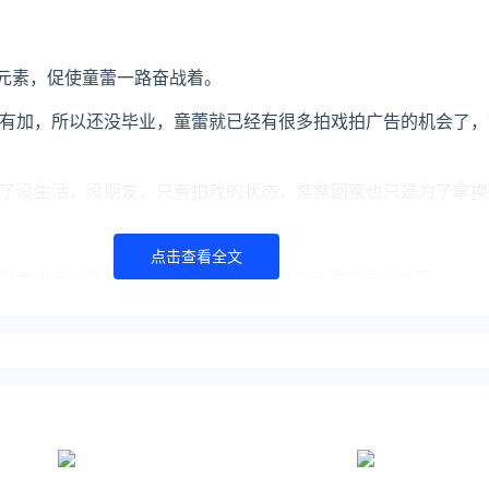
”元素，促使童蕾一路奋战着。
有加，所以还没毕业，童蕾就已经有很多拍戏拍广告的机会了，
了没生活，没朋友，只有拍戏的状态，常常回家也只是为了拿换
点击查看全文
又考进了长江商学院读EMBA，以谋求未来更广阔的发展。
周岁宴上，首度与丈夫周旭辉公开亮相。