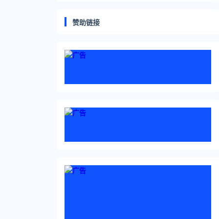
赞助链接
小美（化名）诉至
帅竟提交虚假证
口一女子邓女士