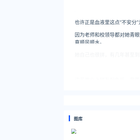
也许正是血液里这点“不安分
因为老师和校领导都对她青眼
直顺风顺水。
她自己也很拼，有几年甚至到
演艺事业上稍有起色后，童蕾
2014年9月，童蕾在女儿
图库
（图源见水印）