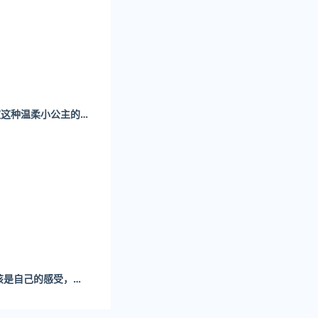
，38岁的她现在
一只希贝- 我很喜欢这种温柔小公主的感觉
有自己的事业。
微密圈阿色生活应该是自己的感受，而不是别人的看法。