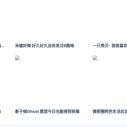
事长，在童蕾之前有过一段婚姻，前妻是广东卫视主持人赖丹丹
男友”是周一围，没错，就是你以为的那个周一围。
佳佳酱happyfree：有人跟我一样吗？骨架很小 肉很多 又瘦又肥#辣妹 #甜妹
米椒好辣 好久好久没有发过9图咯
自己的事业，仍然在坚持拍戏，她还说作为一个独立女性一定要
十三娘”了，产后四个月便出来拍戏。
会负责照顾女儿，在她眼中周是个好爸爸。
​
影子喵Ghost 愿您今日也能得到祝福
，周旭辉就出事儿了。