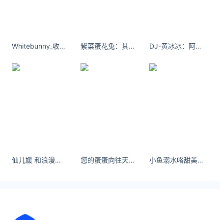
曾经以为老去是很遥远的事，突然发现，年轻是很久
以前的事了。
Whitebunny_收拾房间真的是我每天的日常了
紫菜蛋花兔：其实早就跟你表白过了 在看你的每个眼神里
DJ-黄冰冰：阿拉丁神灯出现再给我三个愿望#狮子座 #甜妹出击 #女大学生 #甜妹 #氛围感
今日晴，宜收集快乐。
（编辑：鲁佳）
仙儿媛 和浪漫的人相處，是養魂
您的蛋蛋向往天空的，都是寂寞的。
小鱼溺水咯甜美可爱~ 白衬衫配绿领结,绿白格纹百褶短裙,青春又活力!
关注公众号：拾黑（shiheibook）了解更多
友情链接：