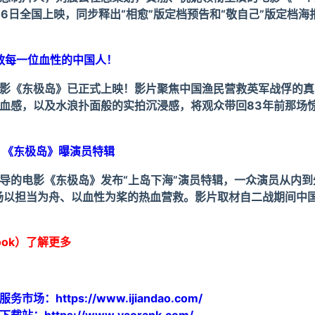
16日全国上映，同步释出“相愈”版定档预告和“敬自己”版定档
敬每一位血性的中国人！
影《东极岛》已正式上映！影片聚焦中国渔民营救英军战俘的真
血感，以及水浪扑面般的实拍沉浸感，将观众带回83年前那场
！《东极岛》曝演员特辑
导的电影《东极岛》发布“上岛下海”演员特辑，一众演员从内到
场以担当为舟、以血性为桨的热血营救。影片取材自二战期间中
ook）了解更多
https://www.ijiandao.com/