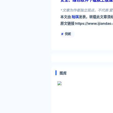
安全、绿色软件下载就上极速下载站：
*文章为作者独立观点，不代表 爱
本文由
陆琪
发表，转载此文章须经
原文链接 https://www.ijiandao.c
倪妮
图库