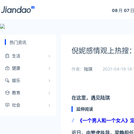
08
月
07
日
热门资讯
倪妮感情观上热搜：
生活
健康
作者：
陆琪
2021-04-19 14:
娱乐
教育
在这里，遇见陆琪
社会
延伸阅读
《一个男人和一个女人》定档
近日，由管虎执导，梁静担任