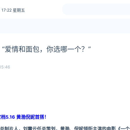
 17:22 星期五
“爱情和面包，你选哪一个？”
15:46
5.16 黄渤倪妮首搭！
总制片人，刘震云任总策划，黄渤、倪妮领衔主演的电影《一个