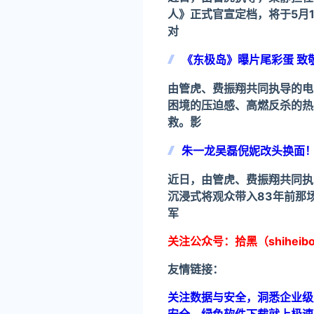
人》正式官宣定档，将于5月
对
《东极岛》曝片尾彩蛋 致
由管虎、费振翔共同执导的电
困境的压迫感、高燃反杀的热
救。影
朱一龙吴磊倪妮改头换面
近日，由管虎、费振翔共同执
沉浸式将观众带入83年前那
军
关注公众号：拾黑（shiheib
友情链接：
关注数据与安全，洞悉企业级服务市场：