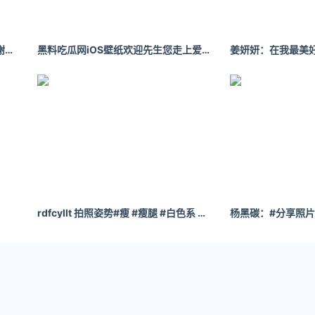
孙允珠手机壁纸 我知道我不漂亮谢谢你喜欢我
黑料吃瓜网iOS壁纸欢迎先生您走上爱我这条不归路
rdfcyllt 拍照姿势#瘦 #瘦腿 #白色系 - 小红书
杨黑碳：#分享照片 