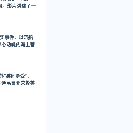
海报。影片讲述了一
实事件，以沉船
惊心动魄的海上营
外“感同身受”，
国渔民冒死营救英