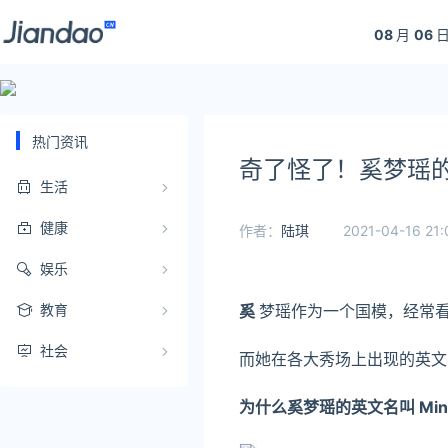
08
月
06
日
热门资讯
奇了怪了！奚梦瑶的英文
生活
健康
作者：
陆琪
2021-04-16 21:
娱乐
奚
梦瑶作为一个国模，
经常
教育
社会
而她在各大秀场上出现的英
为什么奚梦瑶的英文名叫 Ming X