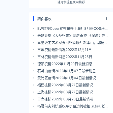
随时掌握互联网精彩
猜你喜欢
BW韩援Coser宣布将来上海！8月份COS秘密
角色
未能复刻《大圣归来》票房奇迹 《深海》制片
人易巧：只有一个一个作品往下走
重量级老艺术家要回归春晚！赵本山，郭德
纲，陈佩斯的呼声最高
玉溪疫情最新情况2022年12月11日
玉林疫情最新消息2022年11月25日
德阳疫情2022年11月20日最新消息
石嘴山疫情2022年11月07日最新消息
黄浦区疫情2022年11月04日最新情况
福建疫情2022年08月27日最新情况
上海疫情2022年08月27日最新情况
青岛疫情2022年08月23日最新情况
杨幂前夫刘恺威吃平价路边摊被拍 素颜打扮低