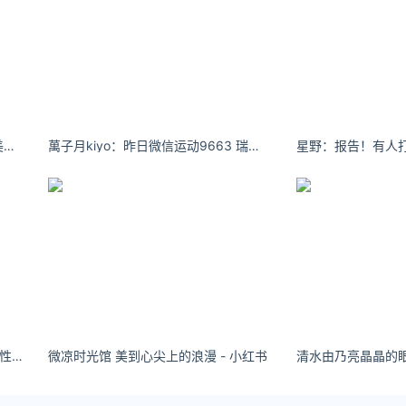
ook）了解更多
https://www.ijiandao.com/
ttps://www.yaorank.com/
乖乖左点儿：能遇见你，是上帝最美好的安排。
萬子月kiyo：​​昨日微信运动9663 瑞思拜
尖刀 立场
作者同意，并请附上出处( 爱尖刀 )及本页链接。
life/emotion/1062.html
陈都灵吊带深V，精致小巧，清新小性感
微凉时光馆 美到心尖上的浪漫 - 小红书