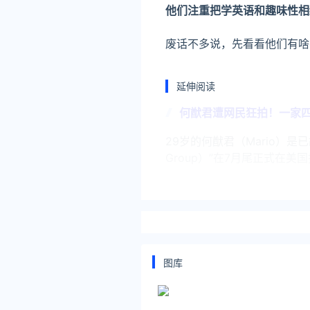
他们注重把学英语和趣味性相
废话不多说，先看看他们有啥
延伸阅读
何猷君遭网民狂拍！一家
29岁的何猷君（Mario）是
Group）”在7月尾正式在
何猷君奚梦瑶红毯牵手
10月17日，vogue时尚
金土豆。综合深圳卫视、网友
奚梦瑶着瑜伽裤搭完美展
图库
已故赌王何鸿燊四房孻仔何猷
瑶贵为一对仔女之母，身材仍