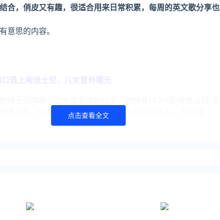
结合，俏皮又有趣，很适合用来日常积累，每周的英文歌分享也
有意思的内容。
四口游上海迪士尼，儿女意外曝光
已故赌王何鸿燊与四太梁安琪的儿子，他持有14.2%的电竞公司“星
美国挂牌上市，成亚洲最年轻纳斯达克上市公司创办人。 何猷君
点击查看全文
盛典中，何猷君奚梦瑶牵手亮相，看上去一个乖巧一个张扬。网友调
评论等
现长腿，网民竟羡慕何猷君身体某部位
君，2019年与内地超模奚梦瑶结婚，婚后诞下一仔一女，凑够一
然弗到漏，一双笔直长腿，更是幼得令人羡慕，近日有网民在内