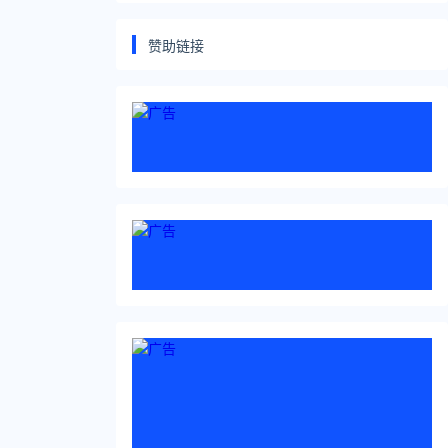
调似路人
赞助链接