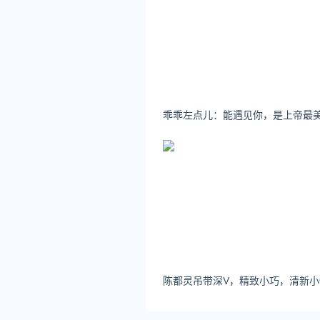
君
关注公众号：拾黑（shiheib
友情链接：
关注数据与安全，洞悉企业级服务市场：
安全、绿色软件下载就上极速下载站：h
*文章为作者独立观点，不代表 爱
本文由
陆琪
发表，转载此文章须经
原文链接 https://www.ijiandao.cn/
奚梦瑶