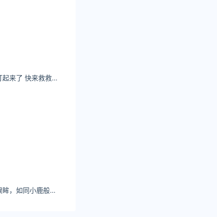
星野：报告！有人打起来了 快来救救星野吧 #卷毛 #甜妹
清水由乃亮晶晶的眼眸，如同小鹿般清澈见底的眼眸都让人移不开眼