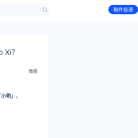
稿件投递
 Xi？
情感
「小明」
。