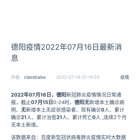
德阳疫情2022年07月16日最新消
息
作者：
clairebabe
2022-07-16 21:14:55
疫情
2022年07月16日，
德阳
新冠肺炎疫情情况日常通
报，截止
07月15日
0-24时，
德阳
无
新增本土确诊病
例、
无
新增本土无症状感染者、现有确诊
0
人、累计
确诊
21
人、累计治愈
21
人、累计死亡
0
人 ,连续2个月
无本土新增。
该数据来自：百度新型冠状病毒肺炎疫情实时大数据