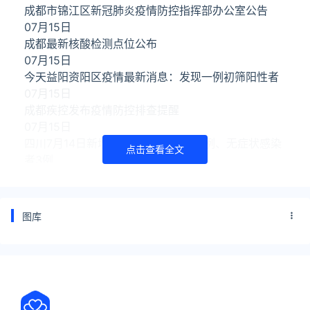
成都市锦江区新冠肺炎疫情防控指挥部办公室公告
07月15日
成都最新核酸检测点位公布
07月15日
今天益阳资阳区疫情最新消息：发现一例初筛阳性者
07月15日
成都疾控发布疫情防控排查提醒
07月15日
四川7月14日新增境外输入确诊病例3例、无症状感染
点击查看全文
者3例
07月14日
四川疾控：无疫情地区的高校学生可正常离校返乡
07月14日
图库
2022年上半年泸州合江县招聘事业人员资格审查及疫
情防控公告
07月14日
成都7月13日新冠肺炎新增境外输入“3+1”
07月14日
12日成都新增境外输入确诊病例1例