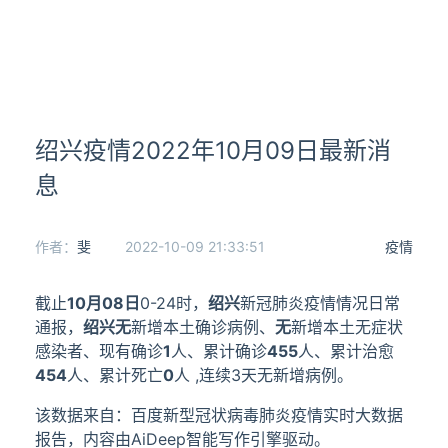
绍兴疫情2022年10月09日最新消
息
作者：
斐
2022-10-09 21:33:51
疫情
截止
10月08日
0-24时，
绍兴
新冠肺炎疫情情况日常
通报，
绍兴
无
新增本土确诊病例、
无
新增本土无症状
感染者、现有确诊
1
人、累计确诊
455
人、累计治愈
454
人、累计死亡
0
人 ,连续3天无新增病例。
该数据来自：百度新型冠状病毒肺炎疫情实时大数据
报告，内容由AiDeep智能写作引擎驱动。