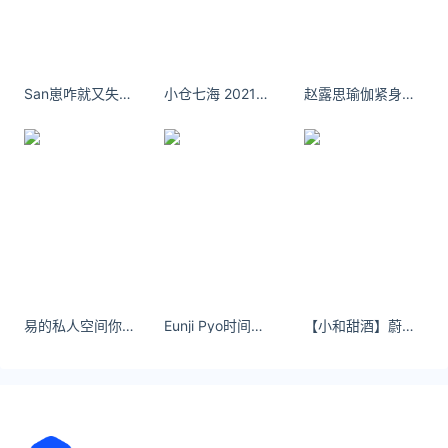
浙江多地开展全员核酸检测
10月07日
10月7日丽水市新型冠状病毒肺炎疫情通报
10月07日
San崽咋就又失眠了呀呀呀[猪头] ​​​​
小仓七海 2021年9月10日 S1出道；
赵露思瑜伽紧身衣，大方秀出好身材
10月7日杭州市疫情最新消息：昨日本土新增3+8
10月07日
2022年10月7日浙江省新型冠状病毒肺炎疫情通报
10月07日
杭州钱塘区两地全域开展区域核酸检测
10月07日
2022年10月5日浙江省新型冠状病毒肺炎疫情通报
10月07日
10月6日20-23时杭州新增3例无症状感染者
易的私人空间你都好意思撒谎了 我哪好意思不信
Eunji Pyo时间会慢慢沉淀 有些人会在你心底慢慢模糊-男人之家
【小和甜酒】蔚蓝档案 霞泽美游
10月06日
金华经济技术开发区新增2例新冠病毒阳性感染者
10月06日
10月6日丽水市新型冠状病毒肺炎疫情通报
10月06日