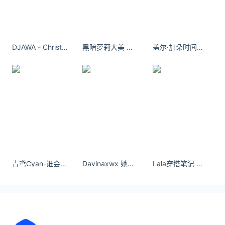
10月7日丽水市新型冠状病毒肺炎疫情通报
10月07日
宁波2地发布疫情防控重要提醒
10月07日
DJAWA - Christmas
黑暗萝莉大美 原图来啦 ！
盖尔·加朵时间冲淡一切那些破碎的回忆我没法捡
10月7日杭州市疫情最新消息：昨日本土新增3+8
10月07日
2022年10月7日浙江省新型冠状病毒肺炎疫情通报
10月07日
杭州钱塘区两地全域开展区域核酸检测
10月07日
2022年10月5日浙江省新型冠状病毒肺炎疫情通报
10月07日
10月6日20-23时杭州新增3例无症状感染者
青鸢Cyan-谁会站在我身边对说一句：没事，还有我。
Davinaxwx 她的房间藏着整个春天 属于星期四的花。
Lala穿搭笔记 穿出门逛街，回头率直接100%！
10月06日
金华经济技术开发区新增2例新冠病毒阳性感染者
10月06日
10月6日丽水市新型冠状病毒肺炎疫情通报
10月06日