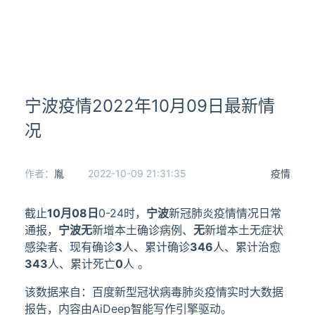
宁波疫情2022年10月09日最新情
况
作者：
胤
2022-10-09 21:31:35
疫情
截止
10月08日
0-24时，
宁波
新冠肺炎疫情情况日常
通报，
宁波
无
新增本土确诊病例、
无
新增本土无症状
感染者、现有确诊
3
人、累计确诊
346
人、累计治愈
343
人、累计死亡
0
人 。
该数据来自：百度新型冠状病毒肺炎疫情实时大数据
报告，内容由AiDeep智能写作引擎驱动。