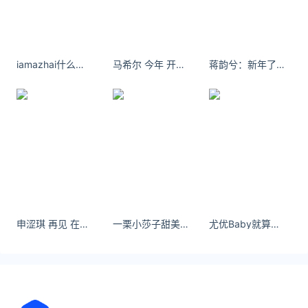
截止12月12日0-24时，长春新冠肺炎疫情情况日常通
报，长春无新增本土确诊病例、新增本土无症状感染
者25例、现有确诊4人、累计确诊25197人、累计治
愈25193人、累计死亡0人 。该数据来自：百度
iamazhai什么都藏不住，什么事情都忍不住要说出来
马希尔 今年 开始变冷了
蒋韵兮：新年了新年了#新年有礼了 #开启放假倒计时
关注公众号：拾黑（shiheibook）了解更多
友情链接：
关注数据与安全，洞悉企业级服务市场：
https://www.ijiandao.com/
安全、绿色软件下载就上极速下载站：
https://www.yaorank.com/
*文章为作者独立观点，不代表 爱尖刀 立场
申涩琪 再见 在哪见 定义不了我我随心所欲
一栗小莎子甜美写真 www.尤物
尤优Baby就算步伐很小，也要步步前进。
本文由
赴汤蹈火
发表，转载此文章须经作者同意，并请附上
出处( 爱尖刀 )及本页链接。
原文链接 https://www.ijiandao.cn/health/covid-
19/38429.html