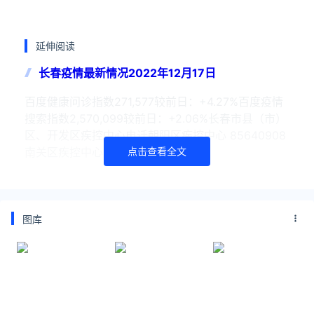
延伸阅读
长春疫情最新情况2022年12月17日
百度健康问诊指数271,577较前日：+4.27%百度疫情
搜索指数2,570,099较前日：+2.06%长春市县（市）
区、开发区疾控中心电话朝阳区疾控中心 85640908
南关区疾控中心 887225
点击查看全文
长春疫情2022年12月14日最新消息
截止12月13日0-24时，长春新冠肺炎疫情情况日常通
图库
报，长春无新增本土确诊病例、无新增本土无症状感
染者、现有确诊4人、累计确诊25197人、累计治愈
25193人、累计死亡0人 。该数据来自：百度新型
长春疫情最新情况2022年12月13日