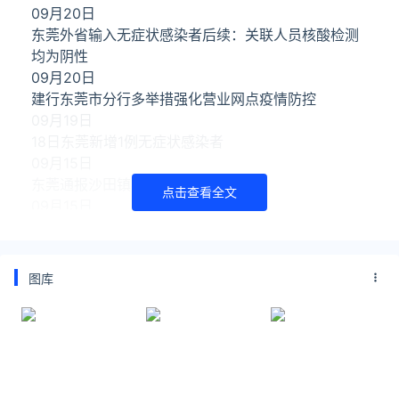
09月20日
东莞外省输入无症状感染者后续：关联人员核酸检测
均为阴性
09月20日
建行东莞市分行多举措强化营业网点疫情防控
09月19日
18日东莞新增1例无症状感染者
09月15日
东莞通报沙田镇疫情处置情况
点击查看全文
09月15日
东莞发布：我市新增3例新冠病毒阳性
09月14日
东莞市新型冠状病毒肺炎疫情防控指挥部办公室通告
图库
延伸阅读
东莞疫情2022年12月14日最新情况
截止12月13日0-24时，东莞新冠肺炎疫情情况日常通
报，东莞新增本土确诊6病例、新增本土无症状感染者