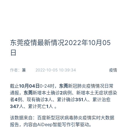
东莞疫情最新情况2022年10月05
日
作者：
兼
2022-10-05 10:39:34
疫情
截止
10月04日
0-24时，
东莞
新冠肺炎疫情情况日常
通报，
东莞
新增本土确诊
2
病例、新增本土无症状感染
者
4
例、现有确诊
3
人、累计确诊
351
人、累计治愈
347
人、累计死亡
1
人 。
该数据来自：百度新型冠状病毒肺炎疫情实时大数据
报告，内容由AiDeep智能写作引擎驱动。