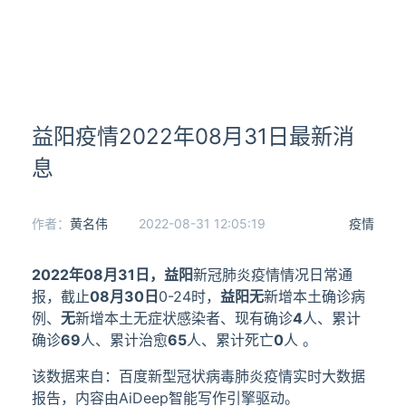
益阳疫情2022年08月31日最新消
息
作者：
黄名伟
2022-08-31 12:05:19
疫情
2022年08月31日，
益阳
新冠肺炎疫情情况日常通
报，截止
08月30日
0-24时，
益阳
无
新增本土确诊病
例、
无
新增本土无症状感染者、现有确诊
4
人、累计
确诊
69
人、累计治愈
65
人、累计死亡
0
人 。
该数据来自：百度新型冠状病毒肺炎疫情实时大数据
报告，内容由AiDeep智能写作引擎驱动。