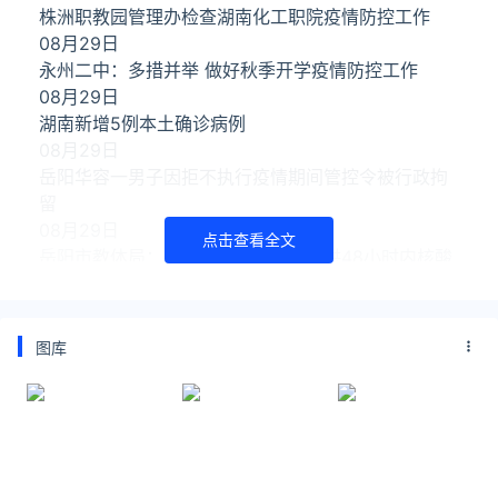
株洲职教园管理办检查湖南化工职院疫情防控工作
08月29日
永州二中：多措并举 做好秋季开学疫情防控工作
08月29日
湖南新增5例本土确诊病例
08月29日
岳阳华容一男子因拒不执行疫情期间管控令被行政拘
留
08月29日
点击查看全文
岳阳市教体局：这些人返校前，须提供48小时内核酸
检测阴性证明
08月29日
永州：做好开学前疫情防控工作 加快推进专项债项目
图库
进度
08月28日
8月28日湖南省报告新冠肺炎疫情情况
08月28日
2022年8月27日湖南省新型冠状病毒肺炎疫情信息发
布