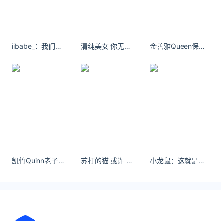
08月28日
湖南27日新增本土确诊病例1例
08月27日
湘西州举办2022年基层医疗机构疫情防控知识与技能
iibabe_：我们的小船不会翻 因为我们坐的是宇宙飞船
清纯美女 你无法接受别人，也无法接受他接受别人。
金善雅Queen保持冷漠 适度撒娇 几乎不动心。
培训班
08月27日
永州师范高等专科学校部署秋季开学疫情防控工作
08月27日
湖南省新增4例确诊病例
08月27日
8月27日益阳疫情最新消息：昨新增本土确诊3例无症
状1例
08月26日
凯竹Quinn老子不个性，所以不签名！
苏打的猫 或许 新的故事 会在秋风中慢慢开始 - 小红书
小龙鼠：这就是马面裙嘛#马面裙 #东方美学
邵阳市北塔区召开市场监管领域疫情防控工作会
08月26日
株洲市政协副主席周恕调研湖南工业大学疫情防控工
作
08月26日