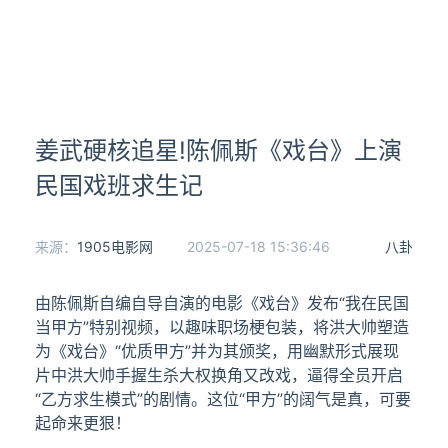
姜武硬核追星!陈佩斯《戏台》上演
民国戏班求生记
来源：
1905电影网
2025-07-18 15:36:46
八卦
由陈佩斯自编自导自演的电影《戏台》发布“我在民国
当甲方”特别视频，以趣味职场梗包装，将洪大帅塑造
为《戏台》“优质甲方”并为其颁奖，用幽默形式展现
片中洪大帅手握生杀大权换角又改戏，逼得全员开启
“乙方求生模式”的剧情。这位“甲方”的阔气是真，可要
起命来更狠！