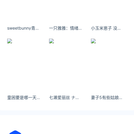
姜武锐评洪大帅：既复杂又简单
饰演洪大帅的姜武表示，自己与《戏台》的结缘可以
sweetbunny青春里的梦如泡泡，虽美丽，但终究会破裂。
一只雅雅：情绪总会一瞬间涌上来，让你措手不及。
小玉米崽子 没有人陪你走一辈子，所以你要适应孤独
追溯到舞台剧时期：“七八年前佩斯老师找我演话剧里
的洪大帅，因为档期错过；电影版再找我，我觉得和
洪大帅有天注定的缘。”被故事扎实的喜剧结构吸引的
姜武，对洪大帅“丰富多彩”的性格也有自己的解读：
“他看似傻，但也有无与伦比的聪明。”这种“不傻装傻”
的反差也将角色的幽默程度拔高不止一个台阶。
而洪大帅强改西楚霸王结局的“硬核追星”行为，在姜
武看来是自我投射：“看着台上的楚霸王，他想起自己
带着百八十个兄弟征战最后只剩六个的悲壮过往，他
童困要是哪一天我坚持不住了那我们只能说分手。
七濑爱丽丝 ナースのおしごと
妻子5有些姑娘脸上是满面春风，心却是荒草雪原寸草不生
把项羽的故事和自己的经历联系起来了。”正是这份突
如其来的真挚共情，引发了洪大帅的爆发和哭泣，也
为他之后化身“无情甲方”举枪改剧情做足铺垫。导演
陈佩斯对姜武的表演不吝赞赏：“他一旦认准了就非常
准确，永远不跑调，戏太漂亮了。”