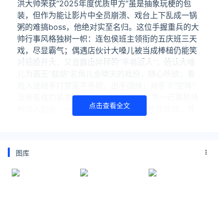
洪大帅荣获“2025年度优质甲方”虽是抽象玩梗的包
装，但作为能让影片中全员崩溃、戏台上下乱成一锅
粥的难搞boss，他绝对实至名归。这位手握重兵的大
帅行事风格独树一帜：连包侯班主领衔的五庆班三天
戏，尽显霸气；偶遇店伙计大嗓儿被当成棒槌仍能笑
对贴脸开大，又显露出异样的“平易近人”；他认大嗓
儿为霸王“截胡”名角儿金啸天的戏份，随心所欲；看
戏入迷随手打赏毫不手软，出手阔绰；对手下“空降”
当晚看戏的紧急需求，brief清晰明确；凭一己喜怒持
点击查看全文
枪闯入后台，一句“楚霸王不能死”就要任性改戏，其
掌控欲与破坏力展露无遗。洪大帅一人集齐以上特
质，人物特质的丰满与多面性可见一斑。
他举枪威逼时的狠戾令人胆寒，但看见戏台之上西楚
图库
霸王悲壮结局时又会真心恸哭，这种矛盾的人物底
色，让洪大帅跳出了脸谱化反派的扁平框架。如陈佩
斯导演阐述的创作理念：“角色的性格决定了角色行
为，角色行为产生角色冲突，喜剧就是这么产生的。”
强改西楚霸王结局“硬核追星”