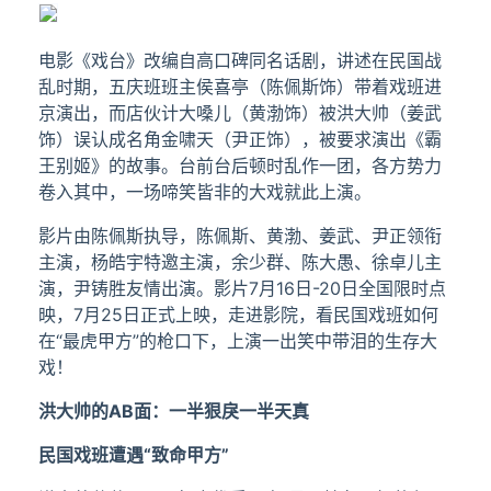
电影《戏台》改编自高口碑同名话剧，讲述在民国战
乱时期，五庆班班主侯喜亭（陈佩斯饰）带着戏班进
京演出，而店伙计大嗓儿（黄渤饰）被洪大帅（姜武
饰）误认成名角金啸天（尹正饰），被要求演出《霸
王别姬》的故事。台前台后顿时乱作一团，各方势力
卷入其中，一场啼笑皆非的大戏就此上演。
影片由陈佩斯执导，陈佩斯、黄渤、姜武、尹正领衔
主演，杨皓宇特邀主演，余少群、陈大愚、徐卓儿主
演，尹铸胜友情出演。影片7月16日-20日全国限时点
映，7月25日正式上映，走进影院，看民国戏班如何
在“最虎甲方”的枪口下，上演一出笑中带泪的生存大
戏！
洪大帅的AB面：一半狠戾一半天真
民国戏班遭遇“致命甲方”