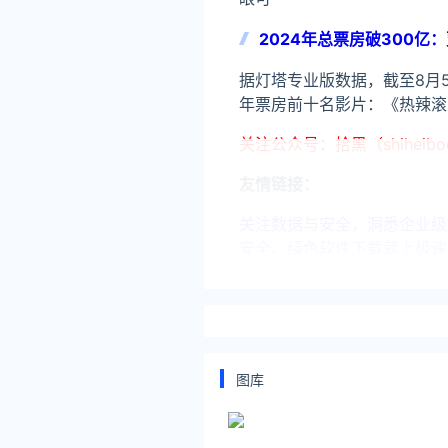
2024年总票房破300
据灯塔专业版数据，截至8月5日
年票房前十名影片：《热辣滚
关注公众号：拾黑（shiheib
友情链接：
关注数据与安全，洞悉企业级服务市场：
安全、绿色软件下载就上极速下载站：h
*文章为作者独立观点，不代表 爱
本文由
燊
发表，转载此文章须经作
原文链接 https://www.ijiandao.cn
图库
热辣滚烫
飞驰人生2