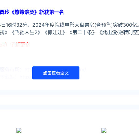
亿：贾玲《热辣滚烫》斩获第一名
16时32分，2024年度院线电影大盘票房(含预售)突破300亿
烫》《飞驰人生2》《抓娃娃》《第二十条》《熊出没·逆转时空
ook）了解更多
https://www.ijiandao.com/
点击查看全文
ttps://www.yaorank.com/
尖刀 立场
者同意，并请附上出处( 爱尖刀 )及本页链接。
/ent/gossip/67019.html
熊出没·逆转时空
第二十条
张艺谋
刘德华