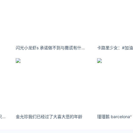
闪光小龙虾s 承诺‮不做‬到与‮谎撒‬有‮么什‬区别
p影院永久免费 我要的是简简单单 只是赚伊终日两眉颦
金允珍我们已经过了大喜大悲的年龄
瑾瑾鹅 barcelonaᐡ 