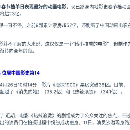
今春节档单日表现最好的动画电影
，现已跻身内地影史春节档动
将超23亿。
表现一直不俗，之前9部累计票房超57亿，还刷新了中国动画电影
电影并不了解的人来说，这仅仅是一个“给小孩看的电影”，但制作
渐转向全年龄段。
亿 位居中国影史第14
26日10时14分，影片《唐探1900》票房突破36亿。目前，《
超越了《消失的她》（35.2亿）和《热辣滚烫》（34.1亿）。
了!近期，电影《热辣滚烫》的剧组成为了公众关注的焦点，不
出的演员们在拍摄过程中纷纷成功瘦身。11日，演员沙溢现身路