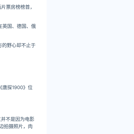
画片票房榜榜首，
在英国、德国、俄
方的野心却不止于
唐探1900》位
过并不是因为电影
边拍摄照片，肉