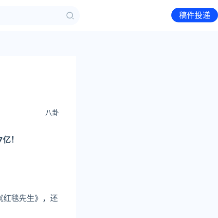
稿件投递
八卦
7亿！
《红毯先生》，还