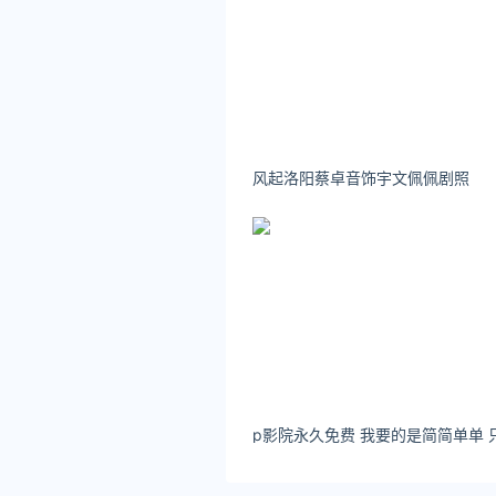
风起洛阳蔡卓音饰宇文佩佩剧照