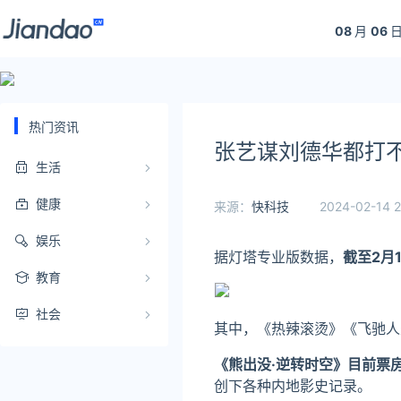
08
月
06
日
热门资讯
张艺谋刘德华都打不
生活
健康
来源：
快科技
2024-02-14 2
娱乐
据灯塔专业版数据，
截至2月
教育
社会
其中，《热辣滚烫》《飞驰人
《熊出没·逆转时空》目前票房
创下各种内地影史记录。