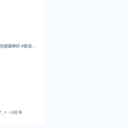
卡路里少女：#加油你是最棒的 #耽误你几秒为我心动一下
❛‿˂̵ - 小红书