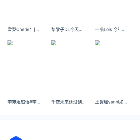
人在门口反对了
但是安倍昭惠的做法，的确是让老公走得有些搞笑
了，也不知道安倍昭惠心理是怎么想的
雪梨Cherie：[嘻嘻]小某书粉丝破百万啦～！准备了10几件粉色单品礼物 这两天会抽哦 快去关注我下[害羞] ​​​​
黎黎子DL今天是温油大姐姐 ​​​​
一喵Lois 今年冬天好像开始喜欢休闲干净的穿搭
按照咱们中国的习俗，虽然用不着大操大办，但很多
东西和仪式，能用好的，就不可能用差的，跟别提有
钱人家了，不敢说什么都是最好的，起码也是中上水
平了
也不知道看了这样的一幕，安倍自己会作何感想，这
李宛妲超话#李宛妲0618生日快乐#
千夜未来还没到白发就已经全秃了。
王馨瑶yanni如果感觉要哭，那就倒立。
也太不尊重老领导了吧
当然了，安倍昭惠对于老公的感情，还是挺真挚的，
在活动的现场，安倍昭惠也是留下了伤心的泪水
特别是特写镜头扫过她的时候，明显能看到女方的眼