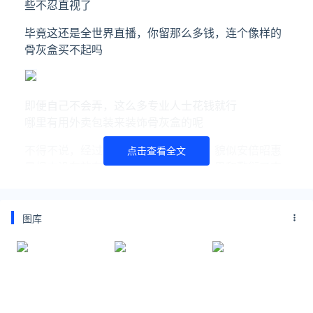
些不忍直视了
毕竟这还是全世界直播，你留那么多钱，连个像样的
骨灰盒买不起吗
即便自己不会弄，这么多专业人士花钱就行
哪里有用外卖包装来装饰骨灰盒的呢
不得不说，经过了这么长时间的准备，貌似安倍昭惠
点击查看全文
是根本没有放在心上，毕竟真正用了心思和敷衍了事
的结果，大家还是一眼就能比较的出来的
图库
安倍这样重量级的大咖，虽然说大操大办的肯定会让
人有些反感的
这也是为什么，即便都国葬都开始了，也会有这么多