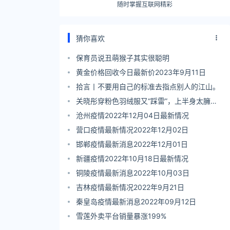
随时掌握互联网精彩
猜你喜欢
保育员说丑萌猴子其实很聪明
黄金价格回收今日最新价2023年9月11日
。网友：霍建华
拾言丨​不要用自己的标准去指点别人的江山。
关晓彤穿粉色羽绒服又“踩雷”，上半身太臃
肿，身材再好也救不了
沧州疫情2022年12月04日最新情况
营口疫情最新情况2022年12月02日
邯郸疫情最新消息2022年12月01日
新疆疫情2022年10月18日最新情况
铜陵疫情最新消息2022年10月03日
吉林疫情最新情况2022年9月21日
秦皇岛疫情最新消息2022年09月12日
雪莲外卖平台销量暴涨199%