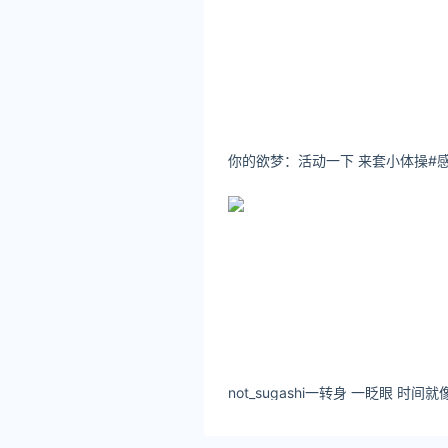
又有范，网友：霍建华好眼光
这张是林心如身穿格纹西装，
友：比年轻时候的紫薇还美！