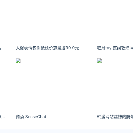
你的欲梦：活动一下 来套小体操#感觉至上
大促表情包谢绝还价恋爱脑99.9元
林心如绝美大片
！
下配九分裤，穿上焦糖色的短靴，好看又显活力，手拿电话演绎
not_sugashi一转身 一眨眼 时间就像离剑的弦
商汤 SenseChat