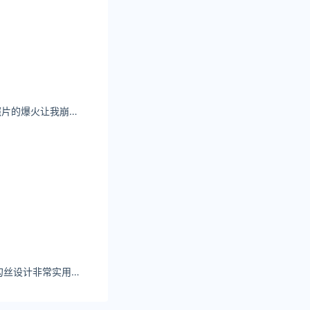
糖月tyy 这组敦煌照片的爆火让我崩溃（澄清一下） - 小红书
，时装+高跟霸气
霸气总财范。网
韩漫网站丝袜的防勾丝设计非常实用，即使频繁摩擦也不会轻易破损，质量非常可靠