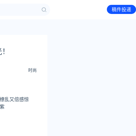
稿件投递
光！
时尚
缭乱又倍感惊
紫