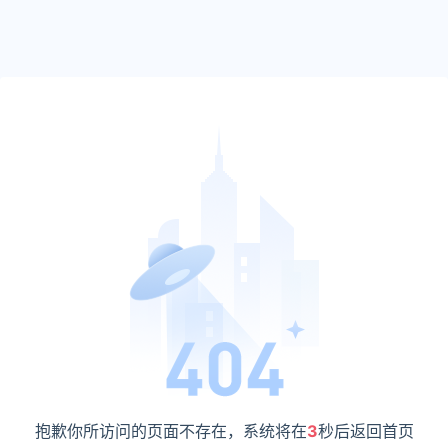
抱歉你所访问的页面不存在，系统将在
3
秒后返回首页